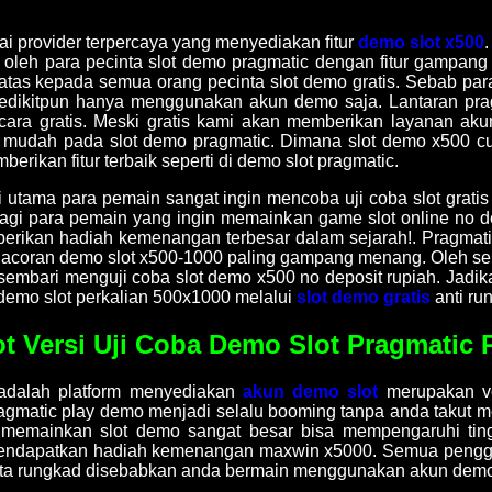
ai provider terpercaya yang menyediakan fitur
demo slot x500
 oleh para pecinta slot demo pragmatic dengan fitur gampang
as kepada semua orang pecinta slot demo gratis. Sebab para
 sedikitpun hanya menggunakan akun demo saja. Lantaran prag
cara gratis. Meski gratis kami akan memberikan layanan ak
 mudah pada slot demo pragmatic. Dimana slot demo x500 c
rikan fitur terbaik seperti di demo slot pragmatic.
 utama para pemain sangat ingin mencoba uji coba slot grati
gi para pemain yang ingin memainkan game slot online no de
mberikan hadiah kemenangan terbesar dalam sejarah!. Pragmatic
acoran demo slot x500-1000 paling gampang menang. Oleh seb
sembari menguji coba slot demo x500 no deposit rupiah. Jadi
emo slot perkalian 500x1000 melalui
slot demo gratis
anti ru
 Versi Uji Coba Demo Slot Pragmatic 
 adalah platform menyediakan
akun demo slot
merupakan ve
ragmatic play demo menjadi selalu booming tanpa anda takut 
memainkan slot demo sangat besar bisa mempengaruhi ti
mendapatkan hadiah kemenangan maxwin x5000. Semua penggu
ata rungkad disebabkan anda bermain menggunakan akun demo 