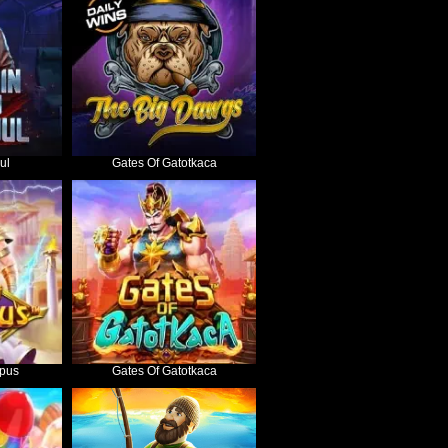
ul
Gates Of Gatotkaca
mpus
Gates Of Gatotkaca