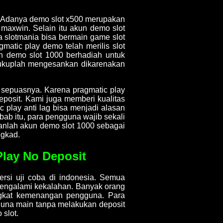
. Adanya demo slot x500 merupakan
 maxwin. Selain itu akun demo slot
 slotmania bisa bermain game slot
matic play demo telah merilis slot
un demo slot 1000 berhadiah untuk
ukuplah mengesankan dikarenakan
s sepuasnya. Karena pragmatic play
posit. Kami juga memberi kualitas
 play anti lag bisa menjadi alasan
ab itu, para pengguna wajib sekali
kanlah akun demo slot 1000 sebagai
ngkad.
Play No Deposit
rsi uji coba di indonesia. Semua
mengalami kekalahan. Banyak orang
ngkat kemenangan pengguna. Para
na main tanpa melakukan deposit
slot.