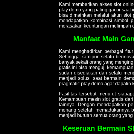
Kami memberikan akses slot onlin
play demo yang paling gacor saat 
bisa dimainkan melalui akun slot 
mendapatkan kombinasi simbol pro
merasakan keuntungan melimpah dari
Manfaat Main Ga
Kami menghadirkan berbagai fitur
Sehingga kamipun selalu berinova
banyak sekali orang yang mengingi
gratis ini bisa menguji kemampuan
sudah disediakan dan selalu meng
menjadi solusi saat bermain dem
pragmatic play demo agar dapatin 
Fasilitas tersebut menurut siap
Kemampuan mesin slot gratis dari 
lainnya. Dengan mendapatkan peng
menang setelah memadukannya bers
menjadi buruan semua orang yang in
Keseruan Bermain S