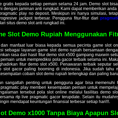
e gratis kepada setiap pemain selama 24 jam. Demo slot bisa
ini dengan jaminan anti rungkad. Kami dapat memberikan and
pragmatic play no deposit. Meskipun ini hanya simulasi, te
gresive jackpot terbesar. Pengguna fitur-fitur dari
pragmati
 situs demo slot anti rungkad ini.
me Slot Demo Rupiah Menggunakan Fitu
 dan manfaat luar biasa kepada semua pecinta game slot onl
si sebagai layanan game slot demo rupiah bersamaan dengan
nkan rasa dari hasil fitur demo slot x500 gampang maxwin set
 pemain untuk memprediksi pola gacor terbaik selama ini. Maka
hadirkan fitur demo slot x500. Penawaran terbaik seputar s
o slot gacor paling booming di indonesia. Jika sudah tahu
kesempatan cobain slot demo rupiah terlengkap dan paling baru
apun sangatlah penting untuk pengguna agar bisa memenuhi
pragmatic play memberi kesempatan pemain untuk mempelajari p
alaman tersebut pola slot online melalui fasilitas demo s
ama rtp live pragmatic gacor terupdate. Selain itu mudahny
gin mendapat keuntungan finansial terbesar setiap hari!!!.
lot Demo x1000 Tanpa Biaya Apapun Sl