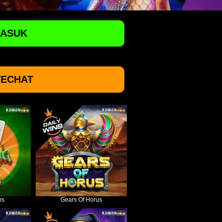
ASUK
VECHAT
ns
Gears Of Horus