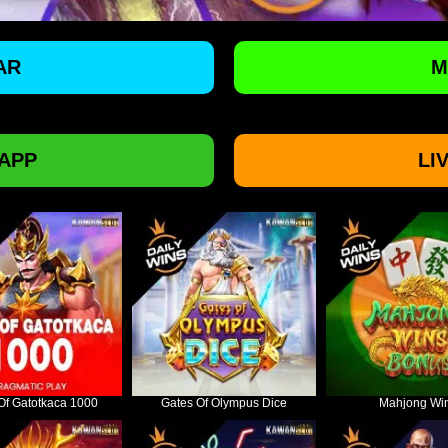
AR
M
APP
LI
Of Gatotkaca 1000
Gates Of Olympus Dice
Mahjong Wi