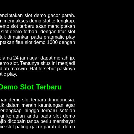
nciptakan slot demo gacor parah.
 mengakses demo slot terlengkap.
demo slot terbaru akan menciptakan
ot demo terbaru dengan fitur slot
uk dimainkan pada pragmatic play
takan fitur slot demo 1000 dengan
elama 24 jam agar dapat meraih jp.
mo slot. Tentunya situs ini menjadi
diah maxwin. Hal tersebut pastinya
ic play.
Demo Slot Terbaru
n demo slot terbaru di indonesia.
aik dalam meraih keuntungan agar
erlengkap hingga terbaru setelah
ngi kerugian anda pada slot demo
ajib dicobain tanpa perlu membayar
 slot paling gacor parah di demo