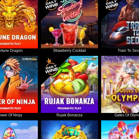
rtune Dragon
Strawberry Cocktail
Train To Seo
ower Of Ninja
Rujak Bonanza
Gates Of Oly